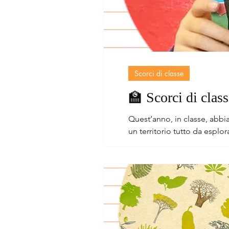
Scorci di classe
🏫 Scorci di class
Quest’anno, in classe, abbiamo deciso di prenderc
un territorio tutto da espl