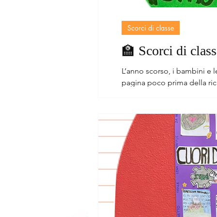
Scorci di classe
🏫 Scorci di clas
L’anno scorso, i bambini e le bamb
pagina poco prima della ric
organizzati e catalogati in strambe collezioni. C’era chi ricopiava oggetti, chi 
ai gruppi di cose.