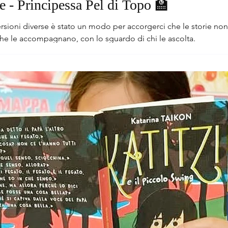
se - Principessa Pel di Topo 🏫
versioni diverse è stato un modo per accorgerci che le storie n
he le accompagnano, con lo sguardo di chi le ascolta.