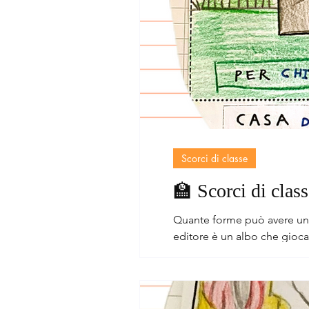
Scorci di classe
🏫 Scorci di class
Quante forme può avere una casa? E quante storie può contenere? “Case così, case cosà” di Antone
editore è un albo che gioca con l’idea di casa trasformandola continuamente: rifugio, invenzione, possibilità. Un invito a guardare
gli spazi quotidiani con occ