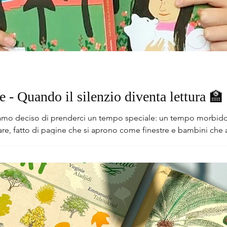
e - Quando il silenzio diventa lettura 🏫
i un tempo speciale: un tempo morbido, lento, luminoso. E da lì siamo entrati in
orare, fatto di pagine che si aprono come finestre e bambini che