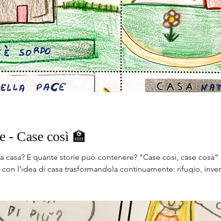
e - Case così 🏫
lla Abbatiello per Donzelli
hi nuovi.