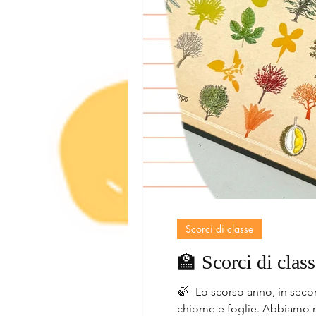
Scorci di classe
🏫 Scorci di clas
🍃 Lo scorso anno, in second
chiome e foglie. Abbiamo raccolto foglie nel giardino della scuola e abbiamo chiesto l’aiuto dai giardini di nonni e nonne, zii e zie,