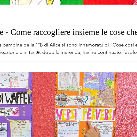
se - Come raccogliere insieme le cose che
ine della 1°B di Alice si sono innamoratə di “Cose cosí e cose cosà”. Abbiamo 
reazione e in tantə, dopo la merenda, hanno continuato l’esplo
giocava ad indovinare le parole e chi aggiungeva idee