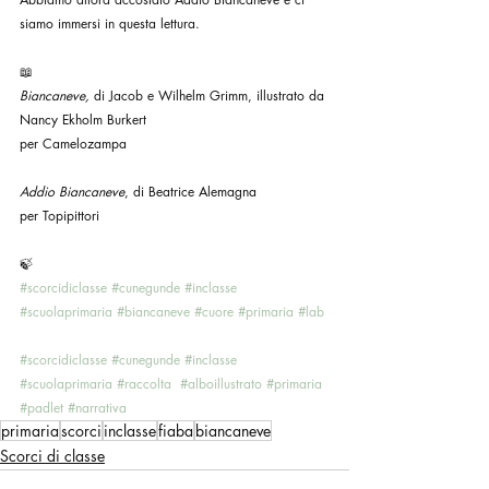
siamo immersi in questa lettura.
📖
Biancaneve,
 di Jacob e Wilhelm Grimm, illustrato da 
Nancy Ekholm Burkert
per Camelozampa
Addio Biancaneve
, di Beatrice Alemagna
per Topipittori
🍃
#scorcidiclasse
#cunegunde
#inclasse
#scuolaprimaria
#biancaneve
#cuore
#primaria
#lab
#scorcidiclasse
#cunegunde
#inclasse
#scuolaprimaria
#raccolta
#alboillustrato
#primaria
#padlet
#narrativa
primaria
scorci
inclasse
fiaba
biancaneve
Scorci di classe