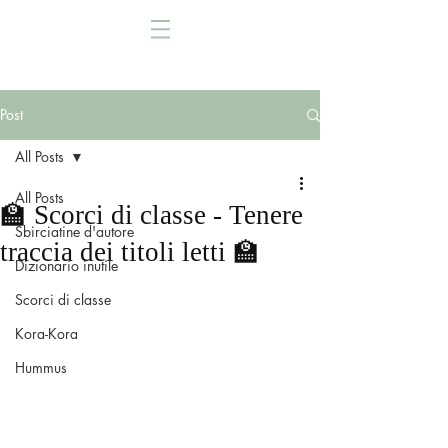
Post
All Posts
All Posts
🏫 Scorci di classe - Tenere
Sbirciatine d'autore
traccia dei titoli letti 🏫
Dizionario inutile
Scorci di classe
Kora-Kora
Hummus