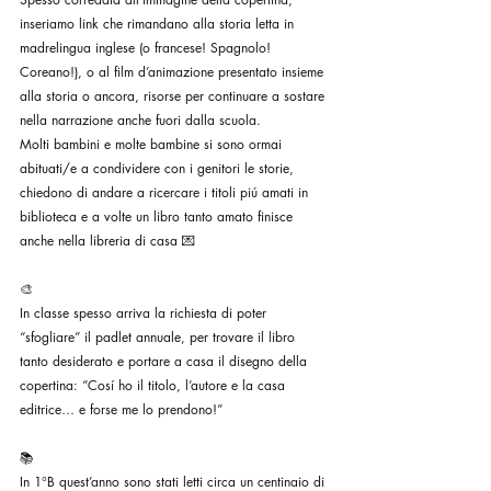
inseriamo link che rimandano alla storia letta in 
madrelingua inglese (o francese! Spagnolo! 
Coreano!), o al film d’animazione presentato insieme 
alla storia o ancora, risorse per continuare a sostare 
nella narrazione anche fuori dalla scuola.
Molti bambini e molte bambine si sono ormai 
abituati/e a condividere con i genitori le storie, 
chiedono di andare a ricercare i titoli piú amati in 
biblioteca e a volte un libro tanto amato finisce 
anche nella libreria di casa 💌
🎨
In classe spesso arriva la richiesta di poter 
“sfogliare” il padlet annuale, per trovare il libro 
tanto desiderato e portare a casa il disegno della 
copertina: “Cosí ho il titolo, l’autore e la casa 
editrice… e forse me lo prendono!”
📚
In 1°B quest’anno sono stati letti circa un centinaio di 