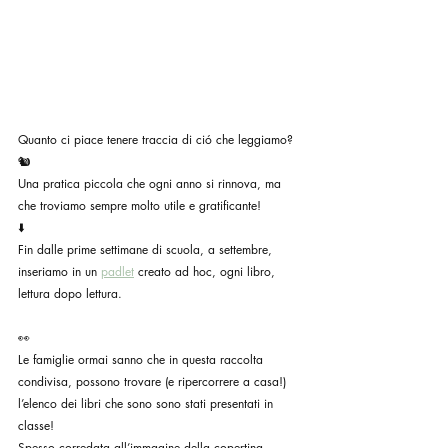
Quanto ci piace tenere traccia di ció che leggiamo?
🐿️
Una pratica piccola che ogni anno si rinnova, ma 
che troviamo sempre molto utile e gratificante!
⬇️
Fin dalle prime settimane di scuola, a settembre, 
inseriamo in un 
padlet
 creato ad hoc, ogni libro, 
lettura dopo lettura.
👀
Le famiglie ormai sanno che in questa raccolta 
condivisa, possono trovare (e ripercorrere a casa!) 
l’elenco dei libri che sono sono stati presentati in 
classe!
Spesso corredata all’immagine della copertina, 