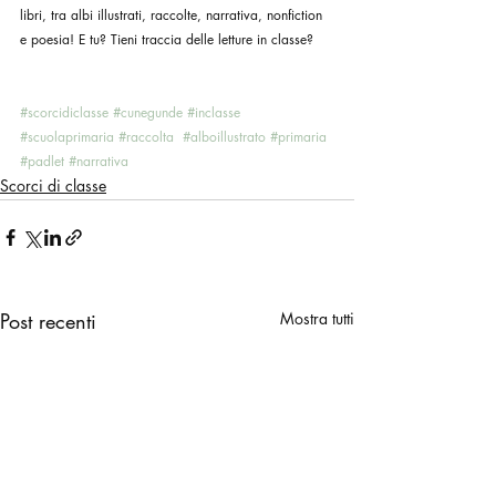
libri, tra albi illustrati, raccolte, narrativa, nonfiction 
e poesia! E tu? Tieni traccia delle letture in classe?
#scorcidiclasse
#cunegunde
#inclasse
#scuolaprimaria
#raccolta
#alboillustrato
#primaria
#padlet
#narrativa
Scorci di classe
Post recenti
Mostra tutti