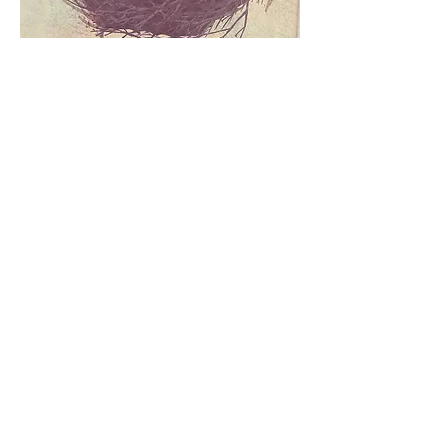
In questi giorni di primavera,
fai una breve passeggiata attorno a casa tua
e raccogli dei tesori naturali (rametti, foglie, fiori, fili
d’erba,...)
per intrecciare il tuo nido.
Scegli un angolo - rifugio nella tua casa per custodirlo.
Quello, sarà il luogo dove deporrai il tuo uovo.
Infine, se vuoi, scatta una foto e condividila con la tua
classe!
Grazie per le vostre condivisioni!