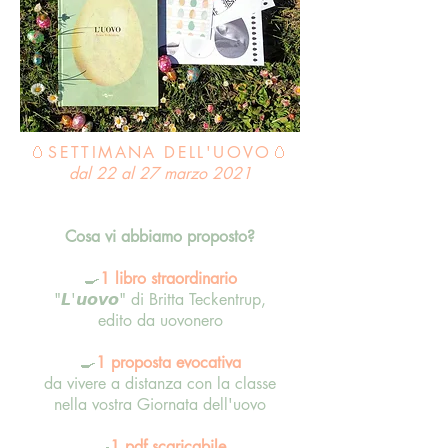
🥚SETTIMANA DELL'UOVO🥚
dal 22 al 27 marzo 2021
Cosa vi abbiamo proposto?
🍳
1 libro straordinario
"𝙇'𝙪𝙤𝙫𝙤" di Britta Teckentrup,
edito da uovonero
🍳
1 proposta evocativa
da vivere a distanza con la classe
nella vostra Giornata dell'uovo
🍳
1 pdf scaricabile