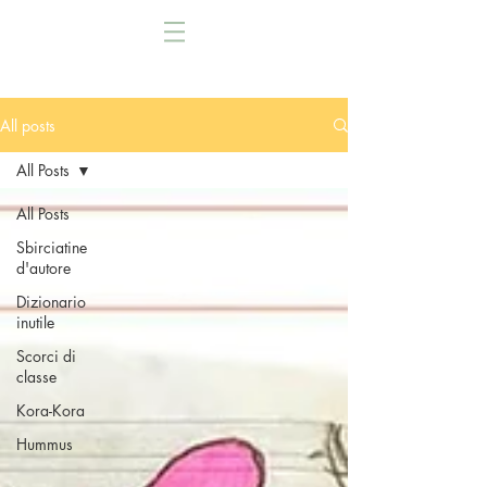
All posts
All Posts
All Posts
Sbirciatine
d'autore
Dizionario
inutile
Scorci di
classe
Kora-Kora
Hummus