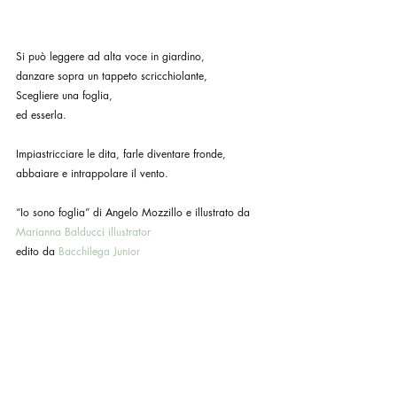
Si può leggere ad alta voce in giardino,
danzare sopra un tappeto scricchiolante,
Scegliere una foglia,
ed esserla.
Impiastricciare le dita, farle diventare fronde, 
abbaiare e intrappolare il vento.
“Io sono foglia” di Angelo Mozzillo e illustrato da 
Marianna Balducci illustrator
edito da 
Bacchilega Junior