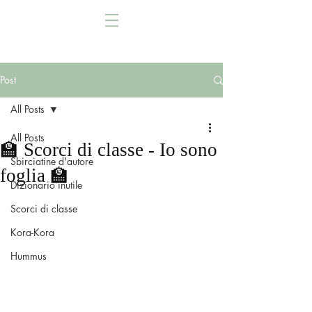
Post
All Posts
All Posts
🏫 Scorci di classe - Io sono
Sbirciatine d'autore
foglia 🏫
Dizionario inutile
Scorci di classe
Kora-Kora
Hummus