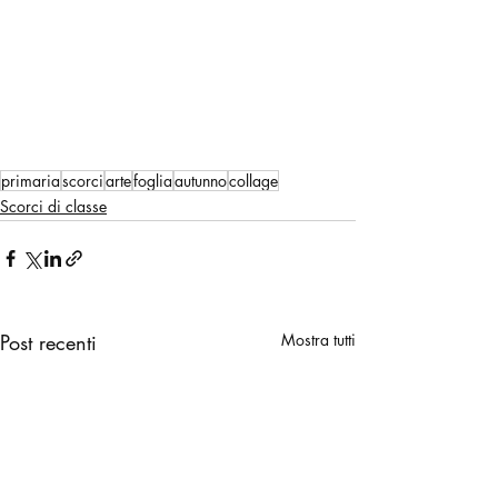
primaria
scorci
arte
foglia
autunno
collage
Scorci di classe
Post recenti
Mostra tutti