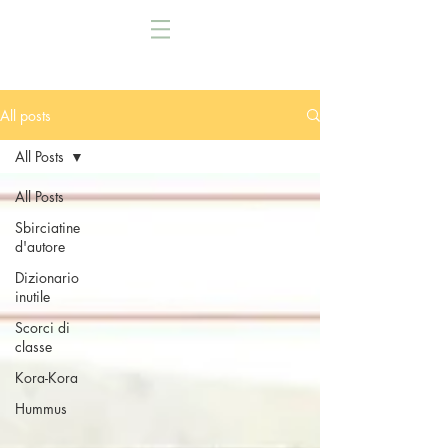
All posts
All Posts
All Posts
Sbirciatine
d'autore
Dizionario
inutile
Scorci di
classe
Kora-Kora
Hummus