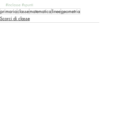
#inclasse
#spunti
primaria
classe
matematica
linee
geometria
Scorci di classe
Post recenti
Mostra tutti