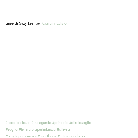
Linee di Suzy Lee, per 
Corraini Edizioni
#scorcidiclasse
#cunegunde
#primaria
#oltrelasoglia
#soglia
#letteraturaperlinfanzia
#attività
#attivitàperbambini
#silentbook
#letturacondivisa