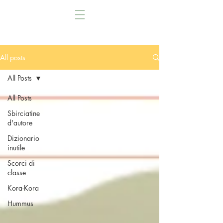
All posts
All Posts
All Posts
Sbirciatine
d'autore
Dizionario
inutile
Scorci di
classe
Kora-Kora
Hummus