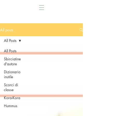
All posts
All Posts
All Posts
Sbirciatine
d'autore
Dizionario
inutile
Scorci di
classe
Kora-Kora
Hummus