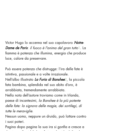
Victor Hugo lo accenna nel suo capolavoro 
Notre-
Dame de Paris
: 
il fuoco è l'anima del gran tutto
1
. La 
fiamma è potenza che illumina, energia che produce 
luce, calore da preservare.
Può essere potenza che distrugge: l’ira delle fate è 
istintiva, passionale e a volte irrazionale.
Nell’albo illustrato 
La Furia di Banshee
2
, la piccola 
fata bambina, splendida nel suo abito d’oro, è 
arrabbiata, tremendamente arrabbiata.
Nella nota dell’autore troviamo come in Irlanda, 
paese di incantesimi, 
la Banshee è la più potente 
delle fate: la signora delle magie, dei sortilegi, di 
tutte le meraviglie
.
Nessun uomo, neppure un druido, può lottare contro 
i suoi poteri.
Pagina dopo pagina la sua ira si gonfia e cresce a 