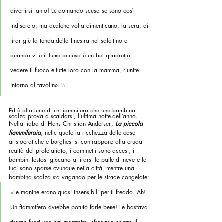
divertirsi tanto! Le domando scusa se sono così 
indiscreto; ma qualche volta dimenticano, la sera, di 
tirar giù la tenda della finestra nel salottino e 
quando vi è il lume acceso è un bel quadretto 
vedere il fuoco e tutte loro con la mamma, riunite 
intorno al tavolino.”
5
Ed è alla luce di un fiammifero che una bambina 
scalza prova a scaldarsi, l’ultima notte dell’anno.
Nella fiaba di Hans Christian Andersen, 
La piccola 
fiammiferaia
, nella quale la ricchezza delle case 
aristocratiche e borghesi si contrappone alla cruda 
realtà del proletariato, i caminetti sono accesi, i 
bambini festosi giocano a tirarsi le palle di neve e le 
luci sono sparse ovunque nella città, mentre una 
bambina scalza sta vagando per le strade congelate:
«Le manine erano quasi insensibili per il freddo. Ah! 
Un fiammifero avrebbe potuto farle bene! Le bastava 
tirarne fuori uno dal mazzetto, sfregarlo contro il 