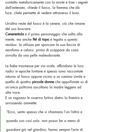
contatto metaforicamente con la morte e trae i segreti 
dall’antenato, chiede il fuoco, la fiamma che dà 
luce, chele permette di vedere attraverso il buio.
Un’altra veste del fuoco è la cenere, ciò che rimane 
del suo bruciare. 
Cenerentola
 è il primo personaggio che salta alla 
mente, ma anche 
Pel di topo
 è legata a questo 
residuo: la utilizza per sporcare la sua faccia di 
nerofumo e celarsi, prima di scappare da casa 
avvolta da una pelle maleodorante.
Le fiabe trasmesse per via orale, affondano le loro 
radici in epoche lontane e spesso sono raccontate 
intorno al fuoco oppure vicino a un camino simile a 
quello di quattro 
piccole donne 
che appollaiate su di 
un’unica poltrona ascoltano la madre leggere ad 
alta voce.
E un ragazzo le osserva furtivo dietro la finestra e 
arrossendo ammette:  
“Ecco, sento spesso che si chiamano l’un l’altra e 
quando son così solo  non posso far a meno di 
guardare giù nel giardino; hanno sempre l’aria di 