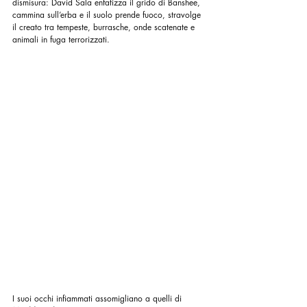
dismisura: David Sala enfatizza il grido di Banshee, 
cammina sull’erba e il suolo prende fuoco, stravolge 
il creato tra tempeste, burrasche, onde scatenate e 
animali in fuga terrorizzati.
I suoi occhi infiammati assomigliano a quelli di 