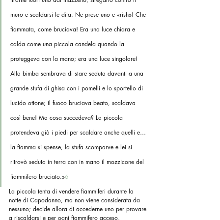
muro e scaldarsi le dita. Ne prese uno e «rish»! Che 
fiammata, come bruciava! Era una luce chiara e 
calda come una piccola candela quando la 
proteggeva con la mano; era una luce singolare! 
Alla bimba sembrava di stare seduta davanti a una 
grande stufa di ghisa con i pomelli e lo sportello di 
lucido ottone; il fuoco bruciava beato, scaldava 
così bene! Ma cosa succedeva? La piccola 
protendeva già i piedi per scaldare anche quelli e… 
la fiamma si spense, la stufa scomparve e lei si 
ritrovò seduta in terra con in mano il mozzicone del 
fiammifero bruciato.»
6
La piccola tenta di vendere fiammiferi durante la 
notte di Capodanno, ma non viene considerata da 
nessuno; decide allora di accederne uno per provare 
a riscaldarsi e per ogni fiammifero acceso, 