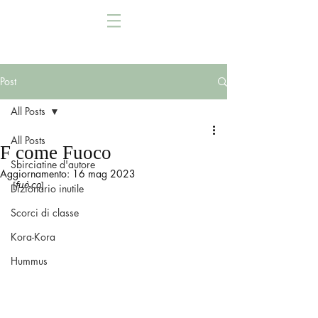
Post
All Posts
All Posts
F come Fuoco
Sbirciatine d'autore
Aggiornamento:
16 mag 2023
[𝘧𝘶𝘰̀-𝘤𝘰]
Dizionario inutile
Scorci di classe
Kora-Kora
Hummus