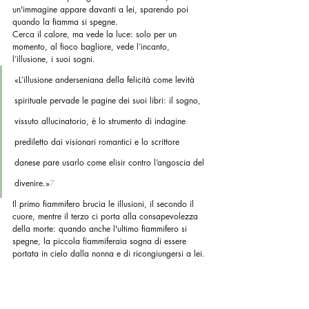
un'immagine appare davanti a lei, sparendo poi 
quando la fiamma si spegne.
Cerca il calore, ma vede la luce: solo per un 
momento, al fioco bagliore, vede l’incanto, 
l’illusione, i suoi sogni.
«L’illusione anderseniana della felicità come levità 
spirituale pervade le pagine dei suoi libri: il sogno, 
vissuto allucinatorio, è lo strumento di indagine 
prediletto dai visionari romantici e lo scrittore 
danese pare usarlo come elisir contro l’angoscia del 
divenire.»
7
Il primo fiammifero brucia le illusioni, il secondo il 
cuore, mentre il terzo ci porta alla consapevolezza 
della morte: quando anche l'ultimo fiammifero si 
spegne, la piccola fiammiferaia sogna di essere 
portata in cielo dalla nonna e di ricongiungersi a lei.