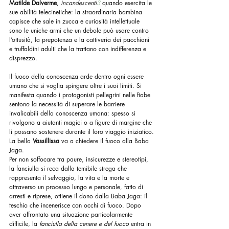
Matilde Dalverme
, 
incandescenti
3
 quando esercita le 
sue abilità telecinetiche: la straordinaria bambina 
capisce che sale in zucca e curiosità intellettuale 
sono le uniche armi che un debole può usare contro 
l’ottusità, la prepotenza e la cattiveria dei pacchiani 
e truffaldini adulti che la trattano con indifferenza e 
disprezzo.
Il fuoco della conoscenza arde dentro ogni essere 
umano che si voglia spingere oltre i suoi limiti. Si 
manifesta quando i protagonisti pellegrini nelle fiabe 
sentono la necessità di superare le barriere 
invalicabili della conoscenza umana: spesso si 
rivolgono a aiutanti magici o a figure di margine che 
li possano sostenere durante il loro viaggio iniziatico.
La bella 
Vassillissa
 va a chiedere il fuoco alla Baba 
Jaga.
Per non soffocare tra paure, insicurezze e stereotipi, 
la fanciulla si reca dalla temibile strega che 
rappresenta il selvaggio, la vita e la morte e 
attraverso un processo lungo e personale, fatto di 
arresti e riprese, ottiene il dono dalla Baba Jaga: il 
teschio che incenerisce con occhi di fuoco. Dopo 
aver affrontato una situazione particolarmente 
difficile, la 
fanciulla della cenere e del fuoco 
entra in 