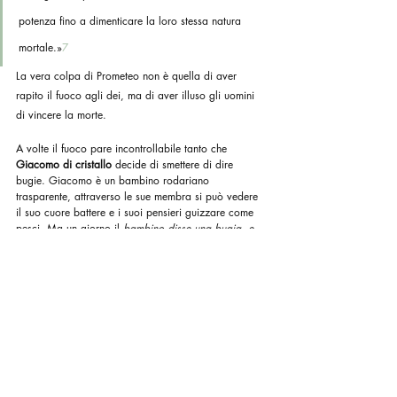
potenza fino a dimenticare la loro stessa natura 
mortale.»
7
La vera colpa di Prometeo non è quella di aver 
rapito il fuoco agli dei, ma di aver illuso gli uomini 
di vincere la morte.
A volte il fuoco pare incontrollabile tanto che 
Giacomo di cristallo
 decide di smettere di dire 
bugie. Giacomo è un bambino rodariano 
trasparente, attraverso le sue membra si può vedere 
il suo cuore battere e i suoi pensieri guizzare come 
pesci. Ma un giorno il 
bambino disse una bugia, e 
subito la gente poté vedere come una palla di fuoco 
dietro la sua fronte: ridisse la verità e la palla di 
fuoco si dissolse. Per tutto il resto della sua vita non 
disse più bugie.
Il fuoco purifica, non è solo calore e luce ma 
consapevolezza, indipendenza, conoscenza, 
ispirazione e affermazione.