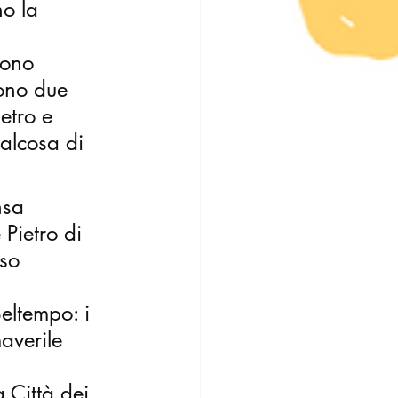
no la 
vono 
sono due 
etro e 
alcosa di 
nsa 
Pietro di 
so 
eltempo: i 
averile 
 Città dei 