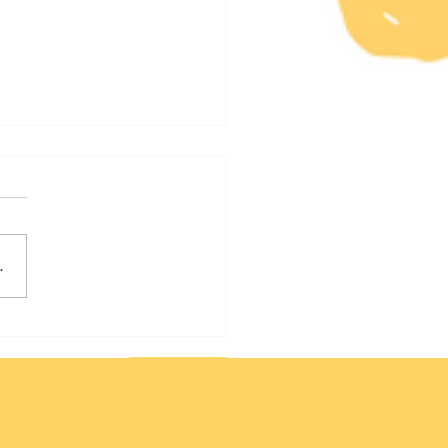
.
unde sull'Isola di Kora-
 🌴 Se è una bambina