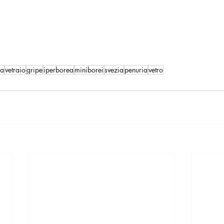
ba
vetraio
gripe
iperborea
miniborei
svezia
penuria
vetro