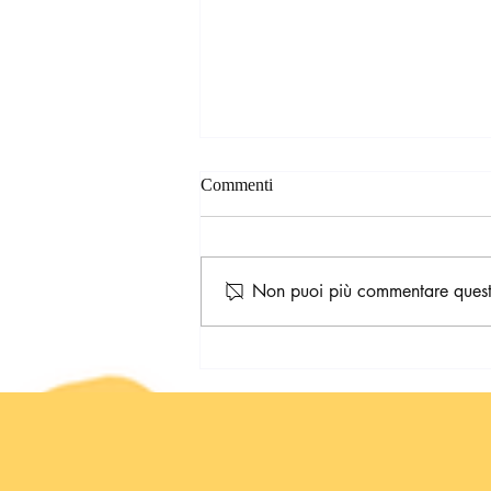
Commenti
Non puoi più commentare questo 
Cunegunde sull'Isola di Kora-
Kora 🌴 Alfred e la gogna