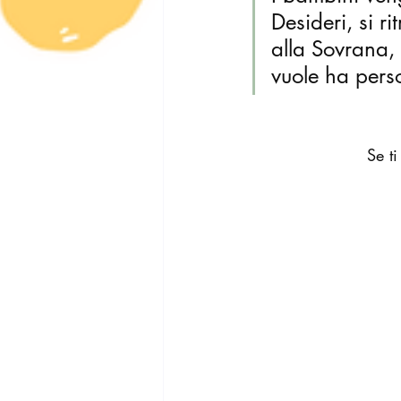
Desideri, si r
alla Sovrana, 
vuole ha perso
Se t