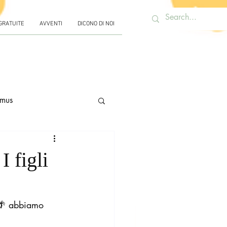
 GRATUITE
AVVENTI
DICONO DI NOI
mus
 figli
🌴 abbiamo 