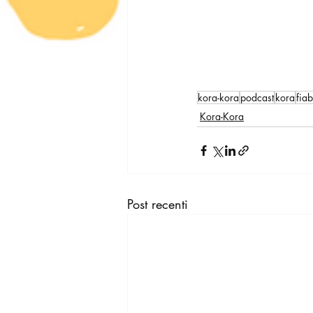
kora-kora
podcast
kora
fia
Kora-Kora
Post recenti