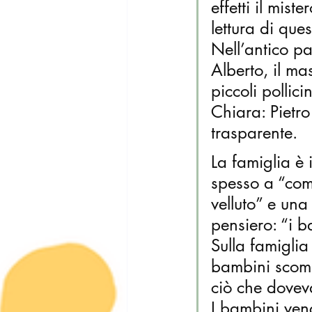
effetti il mist
lettura di que
Nell’antico pa
Alberto, il mas
piccoli pollic
Chiara: Pietr
trasparente.
La famiglia è 
spesso a “come
velluto” e una
pensiero: “i 
Sulla famiglia
bambini scomp
ciò che dove
I bambini veng