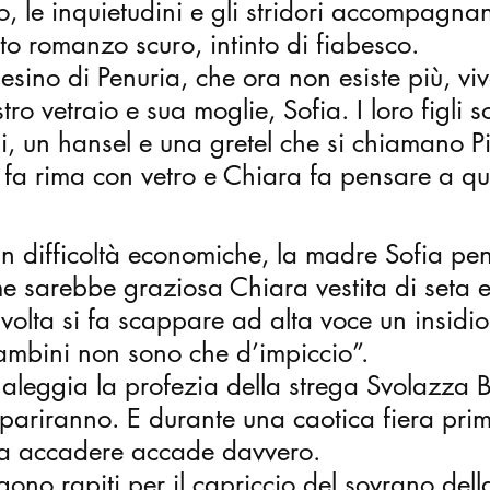
ero, le inquietudini e gli stridori accompagna
sto romanzo scuro, intinto di fiabesco. 
esino di Penuria, che ora non esiste più, vi
tro vetraio e sua moglie, Sofia. I loro figli 
ini, un hansel e una gretel che si chiamano Pi
o fa rima con vetro e Chiara fa pensare a qu
in difficoltà economiche, la madre Sofia pe
 sarebbe graziosa Chiara vestita di seta e 
 volta si fa scappare ad alta voce un insidio
bambini non sono che d’impiccio”.
 aleggia la profezia della strega Svolazza B
ariranno. E durante una caotica fiera prim
va accadere accade davvero.
ono rapiti per il capriccio del sovrano della