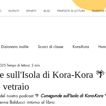
O
ISCRIVITI
RiPARTY
BLOG
PROPOSTE DI LETTURA
INIZIATIVE
Dizionario inutile
Scorci di classe
Kora-Kora
Hum
2025
Tempo di lettura: 2 min
sull'Isola di Kora-Kora 🌴 I
 vetraio
del nostro podcast 🌴
 Cunegunde sull'Isola di Kora-Kora 
nna Balducci intorno al libro: