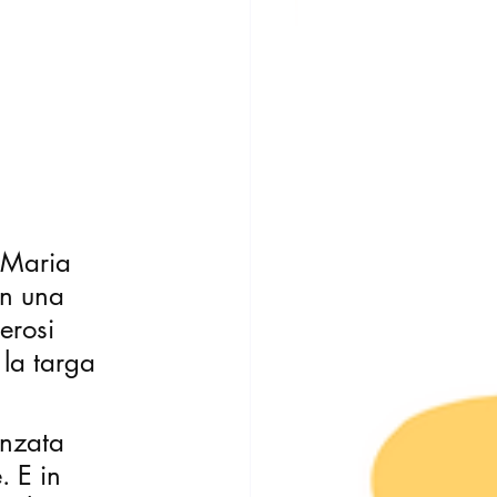
 Maria 
en una 
erosi 
 la targa 
enzata 
. E in 