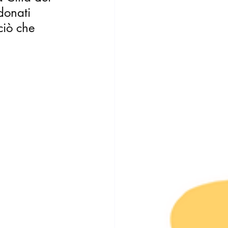
donati 
ciò che 