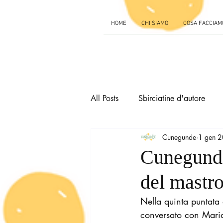
HOME
CHI SIAMO
COSA FACCIAM
All Posts
Sbirciatine d'autore
Cunegunde
1 gen 
Cunegunde 
del mastro
Nella quinta puntata 
conversato con Maria