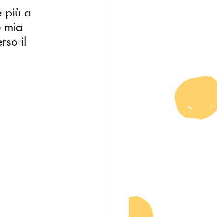
 più a 
è mia 
so il 