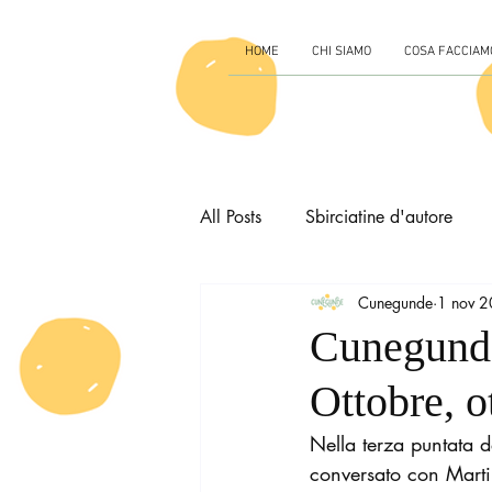
HOME
CHI SIAMO
COSA FACCIAM
All Posts
Sbirciatine d'autore
Cunegunde
1 nov 
Cunegunde
Ottobre, o
Nella terza puntata d
conversato con Martin