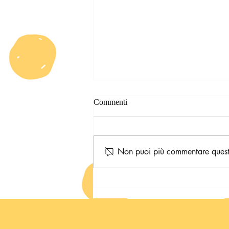
Commenti
Non puoi più commentare questo 
Cunegunde sull'Isola di Kora-
Kora 🌴 Se è una bambina