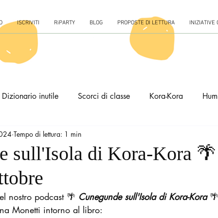
O
ISCRIVITI
RiPARTY
BLOG
PROPOSTE DI LETTURA
INIZIATIVE
Dizionario inutile
Scorci di classe
Kora-Kora
Hum
2024
Tempo di lettura: 1 min
 sull'Isola di Kora-Kora 🌴
ttobre
el nostro podcast 🌴
 Cunegunde sull'Isola di Kora-Kora 

a Monetti intorno al libro: