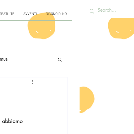
 GRATUITE
AVVENTI
DICONO DI NOI
mus
 abbiamo 