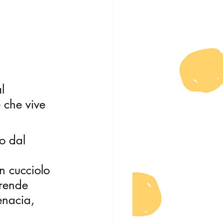
l 
 che vive 
o dal 
n cucciolo 
prende 
enacia, 