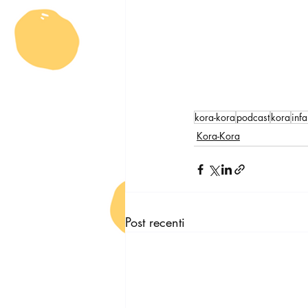
kora-kora
podcast
kora
inf
Kora-Kora
Post recenti