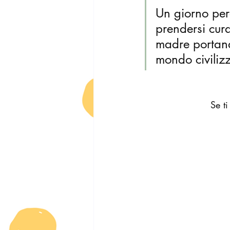
Un giorno per
prendersi cura
madre portand
mondo civili
Se t