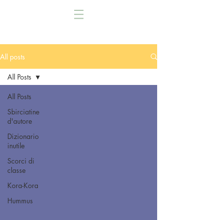
All posts
All Posts
All Posts
Sbirciatine
d'autore
Dizionario
inutile
Scorci di
classe
Kora-Kora
Hummus