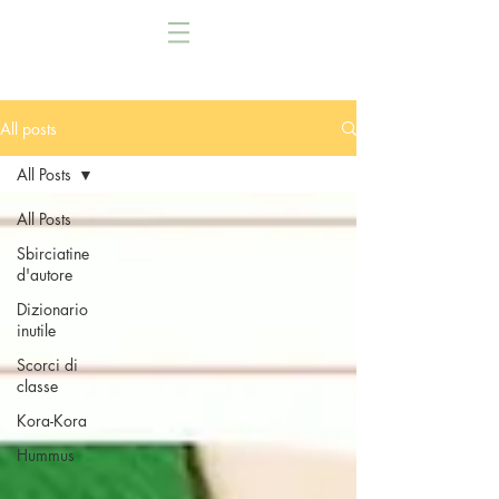
All posts
All Posts
All Posts
Sbirciatine
d'autore
Dizionario
inutile
Scorci di
classe
Kora-Kora
Hummus