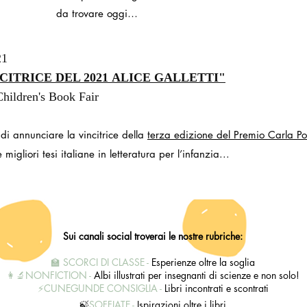
da trovare oggi…
21
CITRICE DEL 2021
ALICE GALLETTI"
hildren's Book Fair
 di annunciare la vincitrice della
terza edizione del Premio Carla Po
 migliori tesi italiane in letteratura per l’infanzia...
Sui canali social troverai le nostre rubriche:
🏫 SCORCI DI CLASSE -
Esperienze oltre la soglia
👩‍🔬NONFICTION -
Albi illustrati per insegnanti di scienze e non solo!
⚡️
CUNEGUNDE CONSIGLIA
-
Libri incontrati e scontrati
🍃
SOFFIATE
-
Ispirazioni oltre i libri