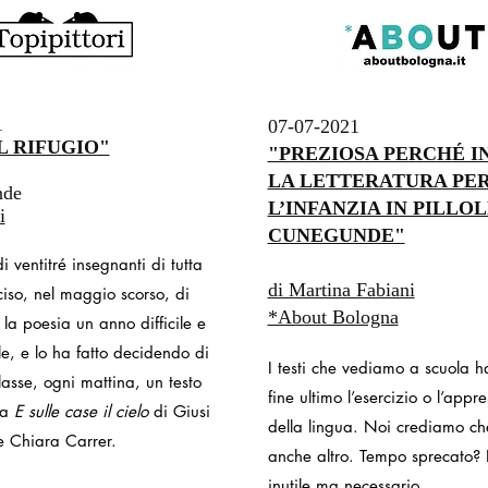
1
07-07-2021
L RIFUGIO"
"PREZIOSA PERCHÉ I
LA LETTERATURA PE
nde
L’INFANZIA IN PILLOL
i
CUNEGUNDE"
 ventitré insegnanti di tutta
di Martina Fabiani
ciso, nel maggio scorso, di
*About Bologna
 la poesia un anno difficile e
e, e lo ha fatto decidendo di
I testi che vediamo a scuola 
lasse, ogni mattina, un testo
fine ultimo l’esercizio o l’app
ta
E sulle case il cielo
di Giusi
della lingua. Noi crediamo che
e Chiara Carrer.
anche altro. Tempo sprecato?
inutile ma necessario...