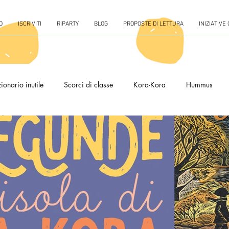
O
ISCRIVITI
RiPARTY
BLOG
PROPOSTE DI LETTURA
INIZIATIVE
ionario inutile
Scorci di classe
Kora-Kora
Hummus