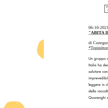
06-10-202
"ABITA I
di Cunegu
*Topipittor
Un gruppo di
Italia ha de
salutare con
imprevedibil
leggere in c
della raccol
Quarenghi 