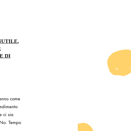
NUTILE.
R
E DI
hanno come
rendimento
 ci sia
 No. Tempo