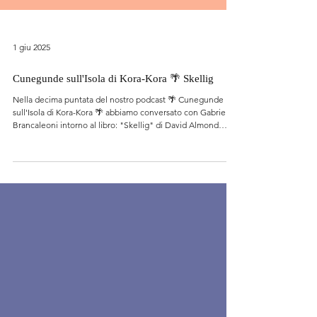
1 giu 2025
Cunegunde sull'Isola di Kora-Kora 🌴 Skellig
Nella decima puntata del nostro podcast 🌴 Cunegunde
sull'Isola di Kora-Kora 🌴 abbiamo conversato con Gabriele
Brancaleoni intorno al libro: "Skellig" di David Almond
Traduzione di Paolo Antonio Livorati SALANI