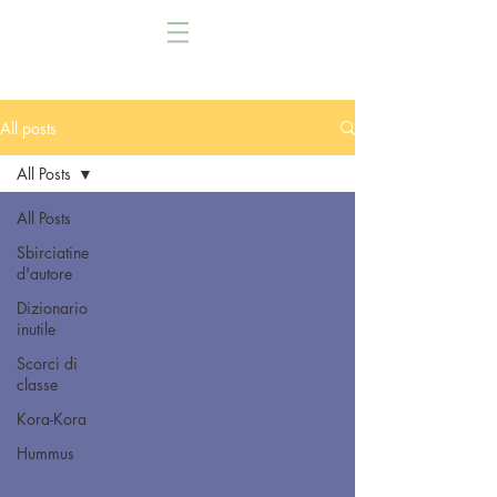
All posts
All Posts
All Posts
Sbirciatine
d'autore
Dizionario
inutile
Scorci di
classe
Kora-Kora
Hummus