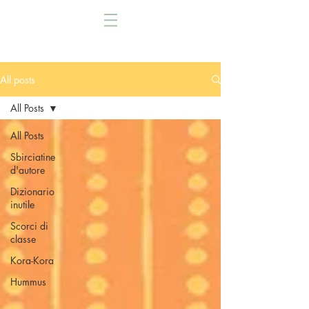
All posts
All Posts
All Posts
Sbirciatine
d'autore
Dizionario
inutile
Scorci di
classe
Kora-Kora
Hummus