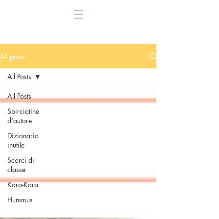
All posts
All Posts
All Posts
Sbirciatine
d'autore
Dizionario
inutile
Scorci di
classe
Kora-Kora
Hummus