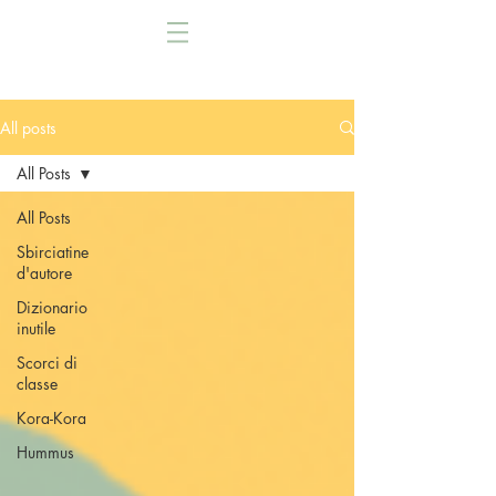
All posts
All Posts
All Posts
Sbirciatine
d'autore
Dizionario
inutile
Scorci di
classe
Kora-Kora
Hummus