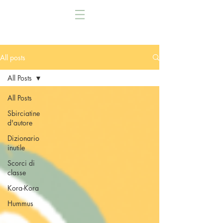
All posts
All Posts
All Posts
Sbirciatine
d'autore
Dizionario
inutile
Scorci di
classe
Kora-Kora
Hummus