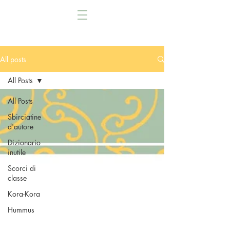
All posts
All Posts
All Posts
Sbirciatine
d'autore
Dizionario
inutile
Scorci di
classe
Kora-Kora
Hummus