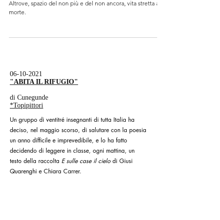
Luogo di nascita e di rinascita, soglia tra un Qui e un
Altrove, spazio del non più e del non ancora, vita stretta alla
morte.
06-10-2021
"ABITA IL RIFUGIO"
di Cunegunde
*Topipittori
Un gruppo di ventitré insegnanti di tutta Italia ha
deciso, nel maggio scorso, di salutare con la poesia
un anno difficile e imprevedibile, e lo ha fatto
decidendo di leggere in classe, ogni mattina, un
testo della raccolta
E sulle case il cielo
di Giusi
Quarenghi e Chiara Carrer.