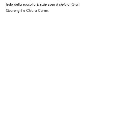
un anno difficile e imprevedibile, e lo ha fatto
decidendo di leggere in classe, ogni mattina, un
testo della raccolta
E sulle case il cielo
di Giusi
Quarenghi e Chiara Carrer.
07-07-2021
"PREZIOSA PERCHÉ INUTILE. LA
LETTERATURA PER L’INFANZIA IN
PILLOLE DI CUNEGUNDE"
di Martina Fabiani
*About Bologna
I testi che vediamo a scuola hanno come fine ultimo
l’esercizio o l’apprendimento della lingua. Noi
crediamo che ci sia anche altro. Tempo sprecato?
No. Tempo inutile ma necessario...
27-07-2020
"C’ERA UNA VOLTA...
CUNEGUNDE!"