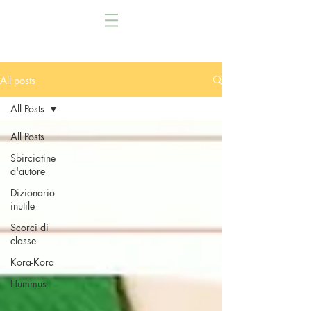
All posts
All Posts
All Posts
Sbirciatine
d'autore
Dizionario
inutile
Scorci di
classe
Kora-Kora
Hummus