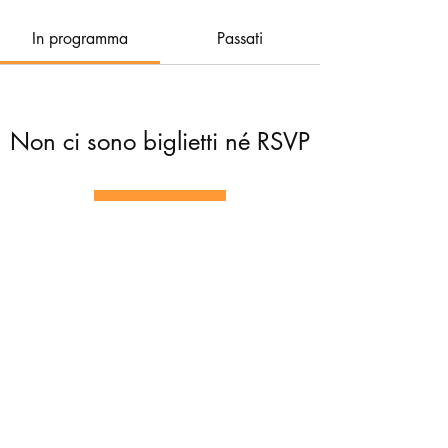
In programma
Passati
Non ci sono biglietti né RSVP
Sfoglia eventi
Cunegunde APS
di Beatrice Corbini, Alice Galletti, Silvia Giuliani
C.F.
91435630370
- P. IVA
04255881205
Via Chiesa Prà 14, 35042 Este (PD)