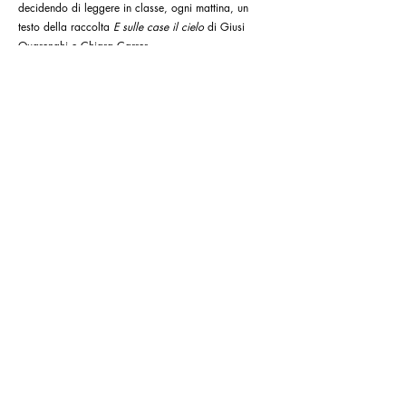
deciso, nel maggio scorso, di salutare con la poesia
un anno difficile e imprevedibile, e lo ha fatto
decidendo di leggere in classe, ogni mattina, un
testo della raccolta
E sulle case il cielo
di Giusi
Quarenghi e Chiara Carrer.
07-07-2021
"PREZIOSA PERCHÉ INUTILE. LA
LETTERATURA PER L’INFANZIA IN
PILLOLE DI CUNEGUNDE"
di Martina Fabiani
*About Bologna
I testi che vediamo a scuola hanno come fine ultimo
l’esercizio o l’apprendimento della lingua. Noi
crediamo che ci sia anche altro. Tempo sprecato?
No. Tempo inutile ma necessario...
27-07-2020
"C’ERA UNA VOLTA...