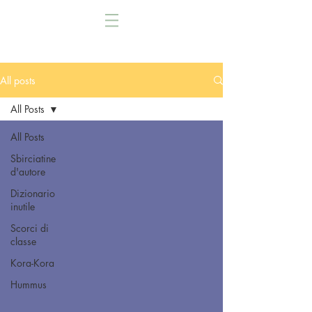
All posts
All Posts
All Posts
Sbirciatine
d'autore
Dizionario
inutile
Scorci di
classe
Kora-Kora
Hummus