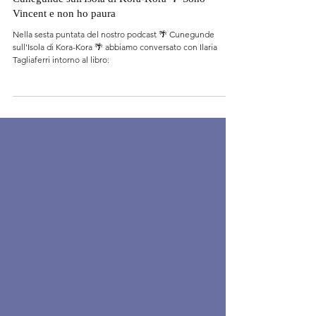
1 feb 2025
Cunegunde sull'Isola di Kora-Kora 🌴 Sono
Vincent e non ho paura
Nella sesta puntata del nostro podcast 🌴 Cunegunde
sull'Isola di Kora-Kora 🌴 abbiamo conversato con Ilaria
Tagliaferri intorno al libro: