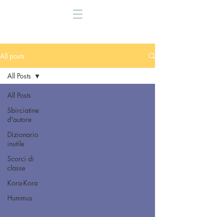
All posts
All Posts
All Posts
Sbirciatine
d'autore
Dizionario
inutile
Scorci di
classe
Kora-Kora
Hummus