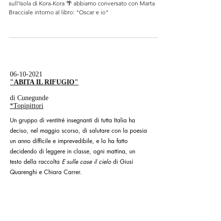
Cunegunde sull'Isola di Kora-Kora 🌴 Oscar e io
Nella settima puntata del nostro podcast 🌴 Cunegunde
sull'Isola di Kora-Kora 🌴 abbiamo conversato con Marta
Bracciale intorno al libro: "Oscar e io"
06-10-2021
"ABITA IL RIFUGIO"
di Cunegunde
*Topipittori
Un gruppo di ventitré insegnanti di tutta Italia ha
deciso, nel maggio scorso, di salutare con la poesia
un anno difficile e imprevedibile, e lo ha fatto
decidendo di leggere in classe, ogni mattina, un
testo della raccolta
E sulle case il cielo
di Giusi
Quarenghi e Chiara Carrer.