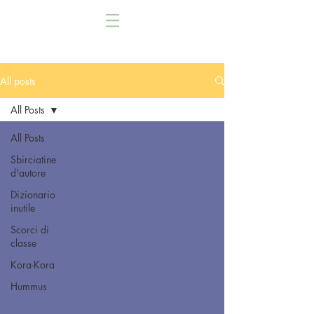
All posts
All Posts
All Posts
Sbirciatine
d'autore
Dizionario
inutile
Scorci di
classe
Kora-Kora
Hummus