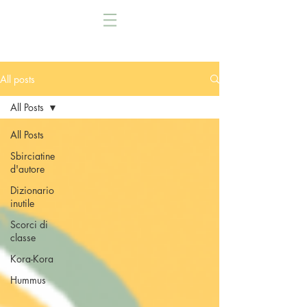
All posts
All Posts
All Posts
Sbirciatine
d'autore
Dizionario
inutile
Scorci di
classe
Kora-Kora
Hummus