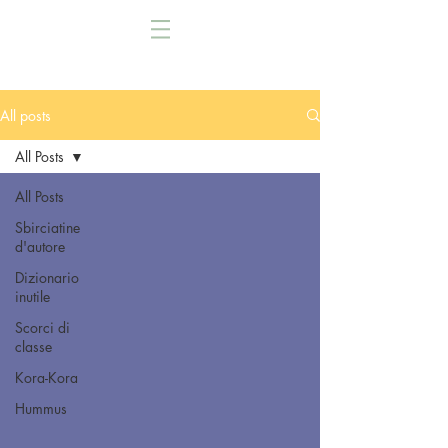
All posts
All Posts
All Posts
Sbirciatine
d'autore
Dizionario
inutile
Scorci di
classe
Kora-Kora
Hummus