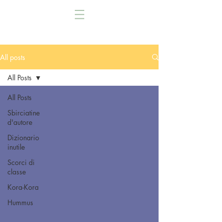
All posts
All Posts
All Posts
Sbirciatine
d'autore
Dizionario
inutile
Scorci di
classe
Kora-Kora
Hummus