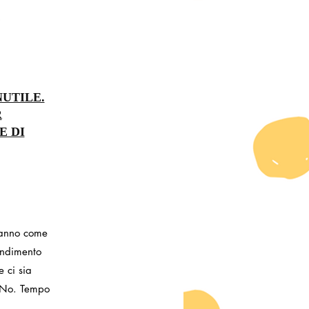
NUTILE.
R
E DI
hanno come
rendimento
 ci sia
 No. Tempo