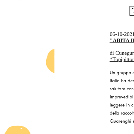
06-10-202
"ABITA I
di Cunegu
*Topipittor
Un gruppo di
Italia ha de
salutare con
imprevedibil
leggere in c
della raccol
Quarenghi 