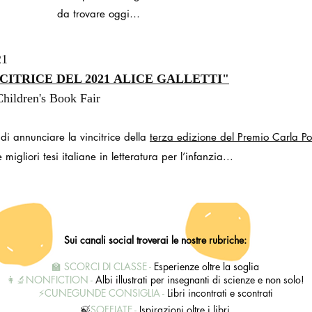
da trovare oggi…
21
CITRICE DEL 2021
ALICE GALLETTI"
hildren's Book Fair
 di annunciare la vincitrice della
terza edizione del Premio Carla Po
 migliori tesi italiane in letteratura per l’infanzia...
Sui canali social troverai le nostre rubriche:
🏫 SCORCI DI CLASSE -
Esperienze oltre la soglia
👩‍🔬NONFICTION -
Albi illustrati per insegnanti di scienze e non solo!
⚡️
CUNEGUNDE CONSIGLIA
-
Libri incontrati e scontrati
🍃
SOFFIATE
-
Ispirazioni oltre i libri