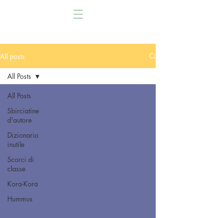
All posts
All Posts
All Posts
Sbirciatine
d'autore
Dizionario
inutile
Scorci di
classe
Kora-Kora
Hummus