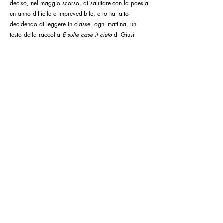
Un gruppo di ventitré insegnanti di tutta Italia ha
deciso, nel maggio scorso, di salutare con la poesia
un anno difficile e imprevedibile, e lo ha fatto
decidendo di leggere in classe, ogni mattina, un
testo della raccolta
E sulle case il cielo
di Giusi
Quarenghi e Chiara Carrer.
07-07-2021
"PREZIOSA PERCHÉ INUTILE. LA
LETTERATURA PER L’INFANZIA IN
PILLOLE DI CUNEGUNDE"
di Martina Fabiani
*About Bologna
I testi che vediamo a scuola hanno come fine ultimo
l’esercizio o l’apprendimento della lingua. Noi
crediamo che ci sia anche altro. Tempo sprecato?
No. Tempo inutile ma necessario...