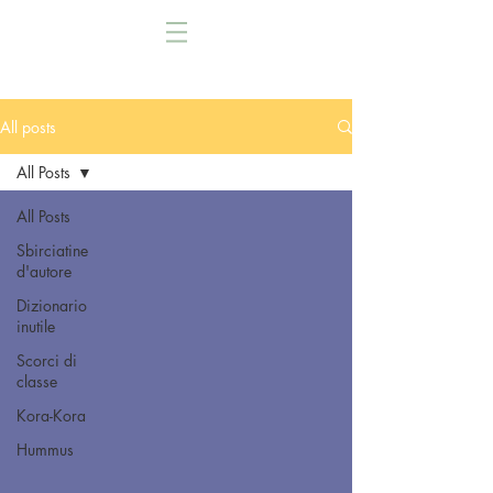
All posts
All Posts
All Posts
Sbirciatine
d'autore
Dizionario
inutile
Scorci di
classe
Kora-Kora
Hummus