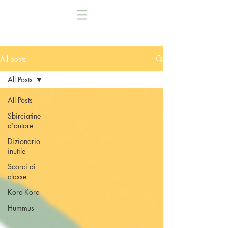
All posts
All Posts
All Posts
Sbirciatine
d'autore
Dizionario
inutile
Scorci di
classe
Kora-Kora
Hummus