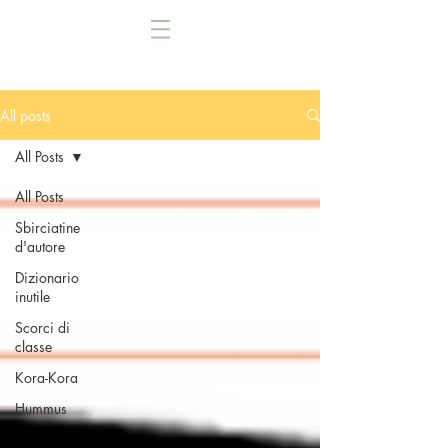
All posts
All Posts
All Posts
Sbirciatine
d'autore
Dizionario
inutile
Scorci di
classe
Kora-Kora
Hummus