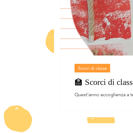
Scorci di classe
🏫 Scorci di clas
Quest'anno accoglienza a tem