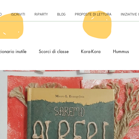
O
ISCRIVITI
RiPARTY
BLOG
PROPOSTE DI LETTURA
INIZIATIVE
ionario inutile
Scorci di classe
Kora-Kora
Hummus