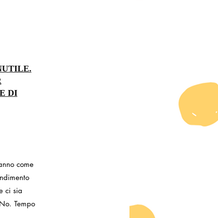
NUTILE.
R
E DI
hanno come
rendimento
 ci sia
 No. Tempo