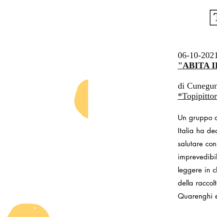
06-10-202
"ABITA I
di Cunegu
*Topipittor
Un gruppo di
Italia ha de
salutare con
imprevedibil
leggere in c
della raccol
Quarenghi 