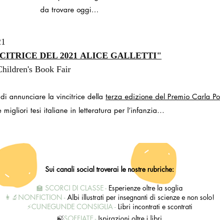
da trovare oggi…
21
CITRICE DEL 2021
ALICE GALLETTI"
hildren's Book Fair
 di annunciare la vincitrice della
terza edizione del Premio Carla Po
 migliori tesi italiane in letteratura per l’infanzia...
Sui canali social troverai le nostre rubriche:
🏫 SCORCI DI CLASSE -
Esperienze oltre la soglia
👩‍🔬NONFICTION -
Albi illustrati per insegnanti di scienze e non solo!
⚡️
CUNEGUNDE CONSIGLIA
-
Libri incontrati e scontrati
🍃
SOFFIATE
-
Ispirazioni oltre i libri