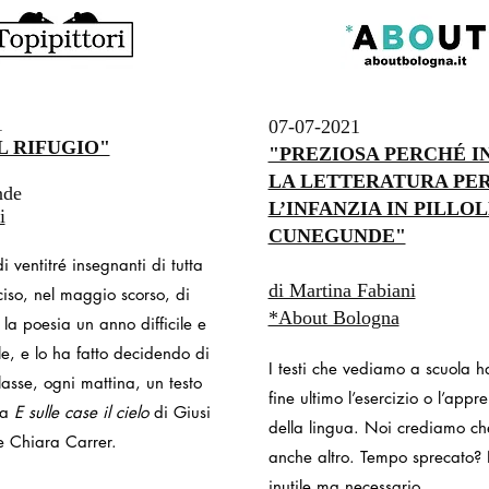
1
07-07-2021
L RIFUGIO"
"PREZIOSA PERCHÉ I
LA LETTERATURA PE
nde
L’INFANZIA IN PILLOL
i
CUNEGUNDE"
 ventitré insegnanti di tutta
di Martina Fabiani
ciso, nel maggio scorso, di
*About Bologna
 la poesia un anno difficile e
e, e lo ha fatto decidendo di
I testi che vediamo a scuola 
lasse, ogni mattina, un testo
fine ultimo l’esercizio o l’app
ta
E sulle case il cielo
di Giusi
della lingua. Noi crediamo che
e Chiara Carrer.
anche altro. Tempo sprecato?
inutile ma necessario...