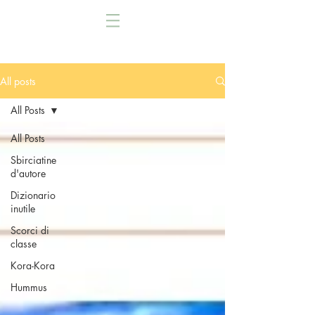
All posts
All Posts
All Posts
Sbirciatine
d'autore
Dizionario
inutile
Scorci di
classe
Kora-Kora
Hummus