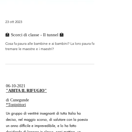
23 ott 2023
🏫 Scorci di classe - Il tunnel 🏫
Cosa fa paura alle bambine e ai bambini? La loro paura fa
tremare le maestre e i maestri?
06-10-2021
"ABITA IL RIFUGIO"
di Cunegunde
*Topipittori
Un gruppo di ventitré insegnanti di tutta Italia ha
deciso, nel maggio scorso, di salutare con la poesia