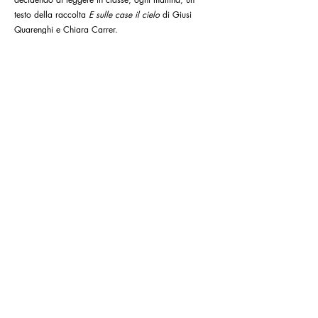
un anno difficile e imprevedibile, e lo ha fatto
decidendo di leggere in classe, ogni mattina, un
testo della raccolta
E sulle case il cielo
di Giusi
Quarenghi e Chiara Carrer.
07-07-2021
"PREZIOSA PERCHÉ INUTILE. LA
LETTERATURA PER L’INFANZIA IN
PILLOLE DI CUNEGUNDE"
di Martina Fabiani
*About Bologna
I testi che vediamo a scuola hanno come fine ultimo
l’esercizio o l’apprendimento della lingua. Noi
crediamo che ci sia anche altro. Tempo sprecato?
No. Tempo inutile ma necessario...
27-07-2020
"C’ERA UNA VOLTA...