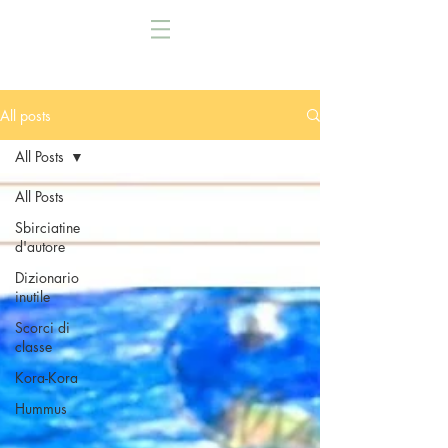
All posts
All Posts
All Posts
Sbirciatine
d'autore
Dizionario
inutile
Scorci di
classe
Kora-Kora
Hummus