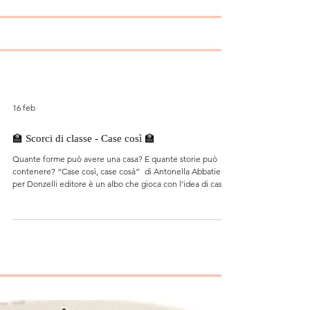
16 feb
🏫 Scorci di classe - Case così 🏫
Quante forme può avere una casa? E quante storie può
contenere? “Case così, case cosà” di Antonella Abbatiello
per Donzelli editore è un albo che gioca con l’idea di casa
trasformandola continuamente: rifugio, invenzione,
possibilità. Un invito a guardare gli spazi quotidiani con
occhi nuovi.