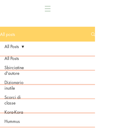
All posts
All Posts
All Posts
Sbirciatine
d'autore
Dizionario
inutile
Scorci di
classe
Kora-Kora
Hummus