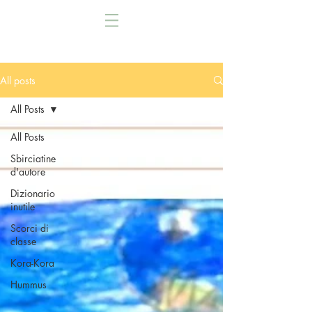
All posts
All Posts
All Posts
Sbirciatine
d'autore
Dizionario
inutile
Scorci di
classe
Kora-Kora
Hummus