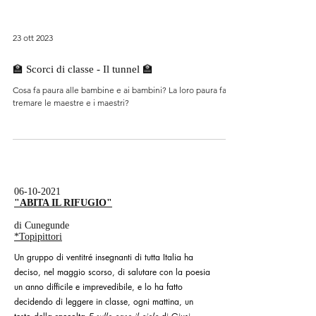
23 ott 2023
🏫 Scorci di classe - Il tunnel 🏫
Cosa fa paura alle bambine e ai bambini? La loro paura fa
tremare le maestre e i maestri?
06-10-2021
"ABITA IL RIFUGIO"
di Cunegunde
*Topipittori
Un gruppo di ventitré insegnanti di tutta Italia ha
deciso, nel maggio scorso, di salutare con la poesia
un anno difficile e imprevedibile, e lo ha fatto