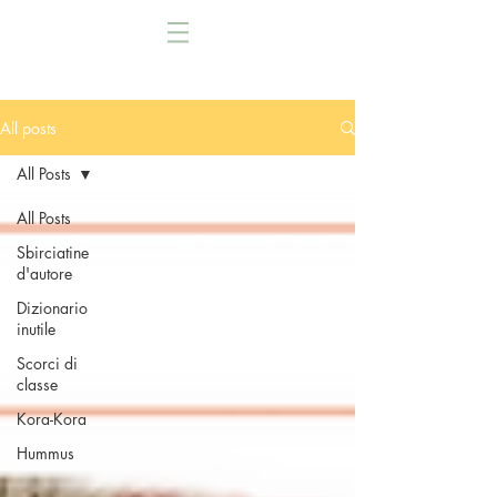
All posts
All Posts
All Posts
Sbirciatine
d'autore
Dizionario
inutile
Scorci di
classe
Kora-Kora
Hummus