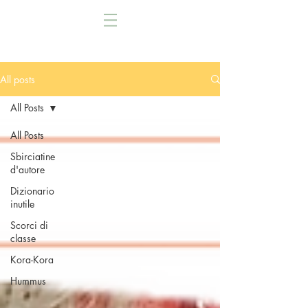
All posts
All Posts
All Posts
Sbirciatine
d'autore
Dizionario
inutile
Scorci di
classe
Kora-Kora
Hummus