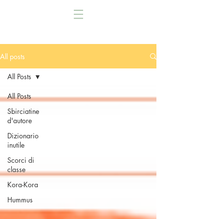
All posts
All Posts
All Posts
Sbirciatine
d'autore
Dizionario
inutile
Scorci di
classe
Kora-Kora
Hummus