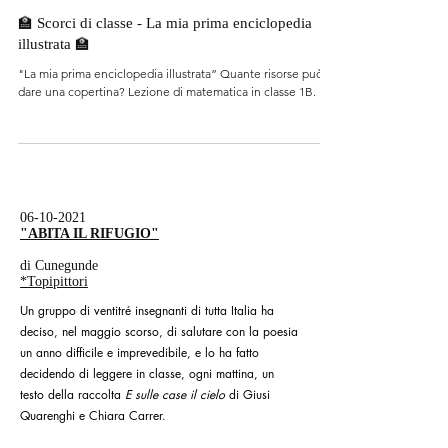
7 nov 2021
🏫 Scorci di classe - La mia prima enciclopedia
illustrata 🏫
"La mia prima enciclopedia illustrata” Quante risorse può
dare una copertina? Lezione di matematica in classe 1B.
06-10-2021
"ABITA IL RIFUGIO"
di Cunegunde
*Topipittori
Un gruppo di ventitré insegnanti di tutta Italia ha
deciso, nel maggio scorso, di salutare con la poesia
un anno difficile e imprevedibile, e lo ha fatto
decidendo di leggere in classe, ogni mattina, un