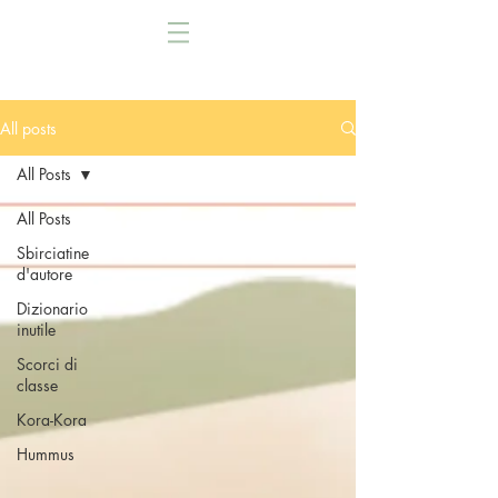
All posts
All Posts
All Posts
Sbirciatine
d'autore
Dizionario
inutile
Scorci di
classe
Kora-Kora
Hummus