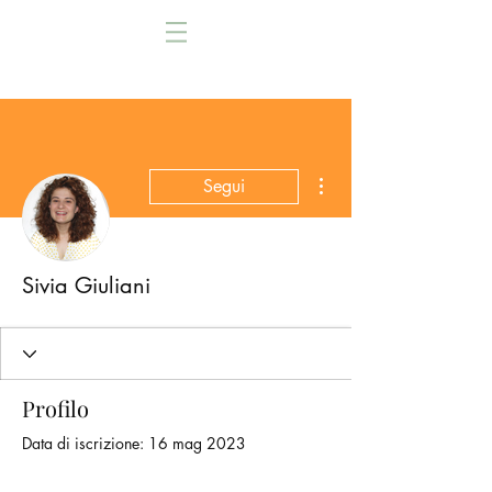
Altre azioni
Segui
Sivia Giuliani
Profilo
Data di iscrizione: 16 mag 2023